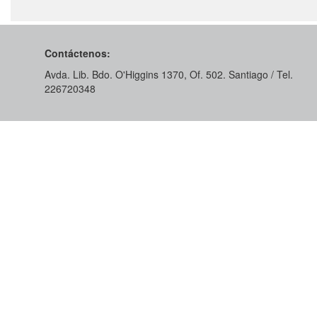
Contáctenos:
Avda. Lib. Bdo. O'Higgins 1370, Of. 502. Santiago / Tel.
226720348