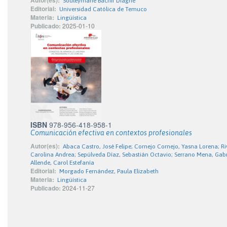
Souleymane Bachir Diagne
Editorial:
Universidad Católica de Temuco
Materia:
Lingüística
Publicado:
2025-01-10
ISBN
978-956-418-958-1
Comunicación efectiva en contextos profesionales
Autor(es):
Abaca Castro, José Felipe; Cornejo Cornejo, Yasna Lorena; R
Carolina Andrea; Sepúlveda Díaz, Sebastián Octavio; Serrano Mena, Gabr
Allende, Carol Estefanía
Editorial:
Morgado Fernández, Paula Elizabeth
Materia:
Lingüística
Publicado:
2024-11-27