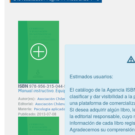
Estimados usuarios:
ISBN
978-956-315-044-5
El catálogo de la Agencia ISB
Manual instructivo. Equipo de observadores: Programa de re
clasificar y dar visibilidad a l
Autor(es):
Asociación Chilena de Seguridad
una plataforma de comercializ
Editorial:
Asociación Chilena de Seguridad
Si desea adquirir algún libro,
Materia:
Psicología aplicada
Publicado:
2013-07-08
la editorial responsable, cuyo
información de cada libro regis
Agradecemos su comprensión