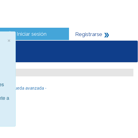
Iniciar sesión
Registrarse
×
es
- Búsqueda avanzada -
nte a