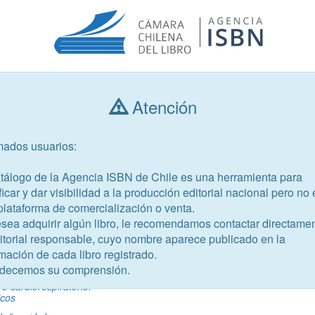
Atención
Consultar libros
mados usuarios:
Año de publicación
Público objetivo
atálogo de la Agencia ISBN de Chile es una herramienta para
ficar y dar visibilidad a la producción editorial nacional pero no 
plataforma de comercialización o venta.
esea adquirir algún libro, le recomendamos contactar directame
ditorial responsable, cuyo nombre aparece publicado en la
mación de cada libro registrado.
-4
decemos su comprensión.
ilios
ro cardiorespiratorio.
cos