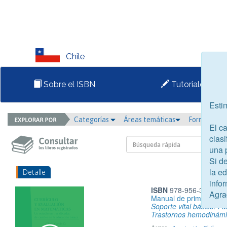
Chile
Sobre el ISBN
Tutoriales
Esti
Categorías
Áreas temáticas
Formato
El c
clasi
una 
Si d
la e
Detalle
infor
ISBN
978-956-315-041
Agra
Manual de primeros aux
Soporte vital básico. Pa
Trastornos hemodinámi