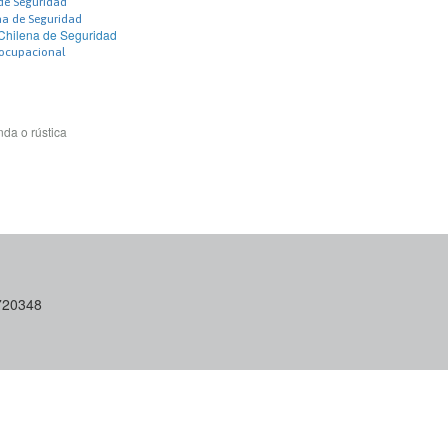
de Seguridad
na de Seguridad
Chilena de Seguridad
 ocupacional
da o rústica
6720348