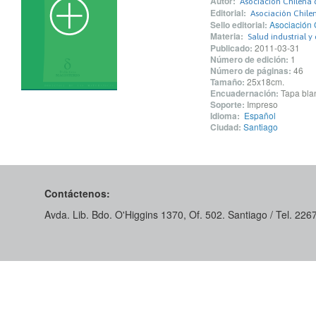
Autor:
Asociación Chilena 
Editorial:
Asociación Chile
Sello editorial:
Asociación 
Materia:
Salud industrial y
Publicado:
2011-03-31
Número de edición:
1
Número de páginas:
46
Tamaño:
25x18cm.
Encuadernación:
Tapa blan
Soporte:
Impreso
Idioma:
Español
Ciudad:
Santiago
Contáctenos:
Avda. Lib. Bdo. O'Higgins 1370, Of. 502. Santiago / Tel. 22