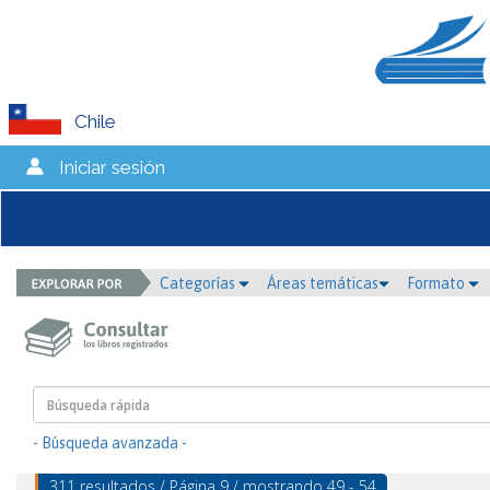
Chile
Iniciar sesión
Categorías
Áreas temáticas
Formato
- Búsqueda avanzada -
311 resultados / Página 9 / mostrando 49 - 54