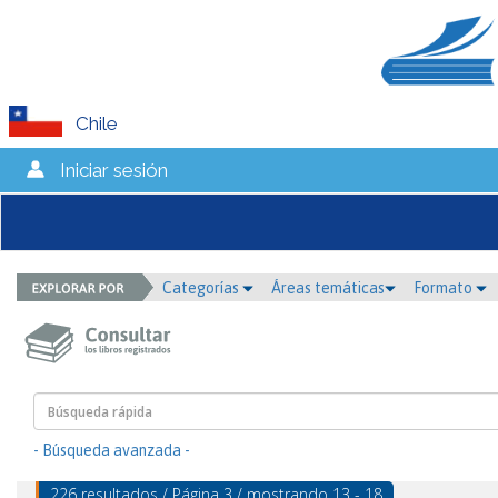
Chile
Iniciar sesión
Categorías
Áreas temáticas
Formato
- Búsqueda avanzada -
226 resultados / Página 3 / mostrando 13 - 18