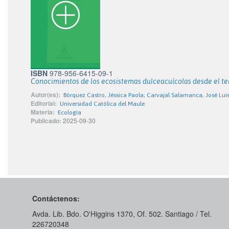
ISBN
978-956-6415-09-1
Conocimientos de los ecosistemas dulceacuícolas desde el terr
Autor(es):
Bórquez Castro, Jéssica Paola; Carvajal Salamanca, José Lui
Editorial:
Universidad Católica del Maule
Materia:
Ecología
Publicado:
2025-09-30
Contáctenos:
Avda. Lib. Bdo. O'Higgins 1370, Of. 502. Santiago / Tel.
226720348