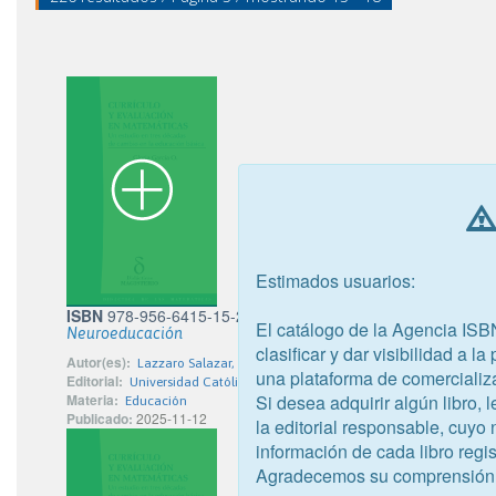
Estimados usuarios:
ISBN
978-956-6415-15-2
El catálogo de la Agencia ISB
Neuroeducación
clasificar y dar visibilidad a l
Autor(es):
Lazzaro Salazar, Mariana; Valdés Villalobos, Belén
una plataforma de comercializ
Editorial:
Universidad Católica del Maule
Si desea adquirir algún libro,
Materia:
Educación
Publicado:
2025-11-12
la editorial responsable, cuyo
información de cada libro regis
Agradecemos su comprensión