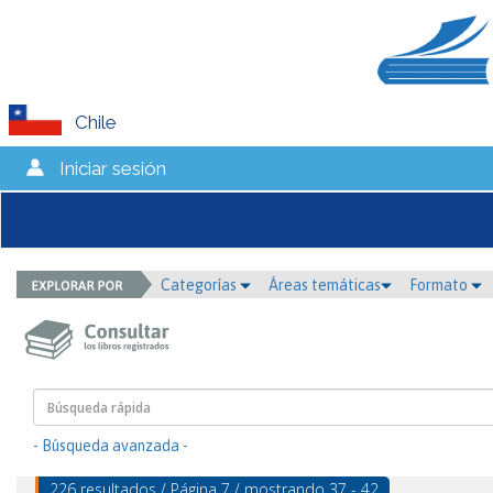
Chile
Iniciar sesión
Categorías
Áreas temáticas
Formato
- Búsqueda avanzada -
226 resultados / Página 7 / mostrando 37 - 42