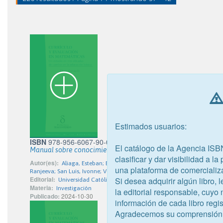
Estimados usuarios:
ISBN
978-956-6067-90-0
El catálogo de la Agencia ISB
Manual sobre conocimiento, cuidado y bienestar en investi
clasificar y dar visibilidad a l
Autor(es):
Aliaga, Esteban; Bórquez, Jessica; Cabrera, Maritza Cabrera
una plataforma de comercializ
Ranjeeva; San Luis, Ivonne; Vergara, Beatriz Montalba Solari; Vergara, Se
Editorial:
Si desea adquirir algún libro,
Universidad Católica del Maule
Materia:
Investigación
la editorial responsable, cuyo
Publicado:
2024-10-30
información de cada libro regis
Agradecemos su comprensión