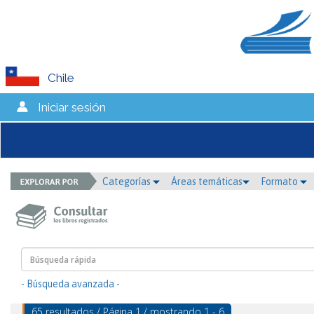
Chile
Iniciar sesión
Categorías
Áreas temáticas
Formato
- Búsqueda avanzada -
65 resultados / Página 1 / mostrando 1 - 6