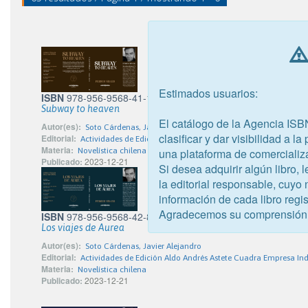
Estimados usuarios:
ISBN
978-956-9568-41-1
Subway to heaven
El catálogo de la Agencia ISB
Autor(es):
Soto Cárdenas, Javier Alejandro
clasificar y dar visibilidad a l
Editorial:
Actividades de Edición Aldo Andrés Astete Cuadra Empresa Ind
Materia:
una plataforma de comercializ
Novelística chilena
Publicado:
2023-12-21
Si desea adquirir algún libro,
la editorial responsable, cuyo
información de cada libro regis
Agradecemos su comprensión
ISBN
978-956-9568-42-8
Los viajes de Aurea
Autor(es):
Soto Cárdenas, Javier Alejandro
Editorial:
Actividades de Edición Aldo Andrés Astete Cuadra Empresa Ind
Materia:
Novelística chilena
Publicado:
2023-12-21