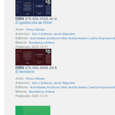
ISBN
978-956-9568-40-4
El ajedrecista de Hitler
Autor:
Persus Nibaes
Autor(es):
Soto Cárdenas, Javier Alejandro
Editorial:
Actividades de Edición Aldo Andrés Astete Cuadra Empresa Ind
Materia:
Novelística chilena
Publicado:
2023-12-21
ISBN
978-956-9568-39-8
El levisterio
Autor:
Persus Nibaes
Autor(es):
Soto Cárdenas, Javier Alejandro
Editorial:
Actividades de Edición Aldo Andrés Astete Cuadra Empresa Ind
Materia:
Novelística chilena
Publicado:
2023-12-21