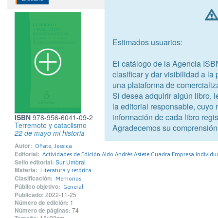
Estimados usuarios:
El catálogo de la Agencia ISB
clasificar y dar visibilidad a l
una plataforma de comercializ
Si desea adquirir algún libro,
la editorial responsable, cuyo
información de cada libro regis
ISBN
978-956-6041-09-2
Terremoto y cataclismo
Agradecemos su comprensión
22 de mayo mi historia
Autor:
Oñate, Jessica
Editorial:
Actividades de Edición Aldo Andrés Astete Cuadra Empresa Individu
Sello editorial:
Sur Umbral
Materia:
Literatura y retórica
Clasificación:
Memorias
Público objetivo:
General
Publicado:
2022-11-25
Número de edición:
1
Número de páginas:
74
15x23cm.