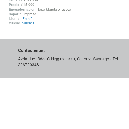
Tamaño:
Precio:
$15.000
Encuadernación:
Tapa blanda o rústica
Soporte:
Impreso
Idioma:
Español
Ciudad:
Valdivia
Contáctenos:
Avda. Lib. Bdo. O'Higgins 1370, Of. 502. Santiago / Tel.
226720348