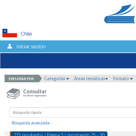
Chile
Iniciar sesión
Categorías
Áreas temáticas
Formato
- Búsqueda avanzada -
215 resultados / Página 5 / mostrando 25 - 30