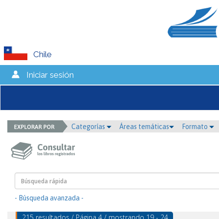
Chile
Iniciar sesión
Categorías
Áreas temáticas
Formato
- Búsqueda avanzada -
215 resultados / Página 4 / mostrando 19 - 24