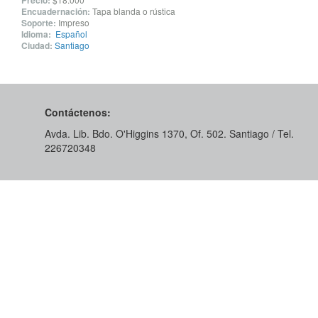
Precio:
Encuadernación:
Tapa blanda o rústica
Soporte:
Impreso
Idioma:
Español
Ciudad:
Santiago
Contáctenos:
Avda. Lib. Bdo. O'Higgins 1370, Of. 502. Santiago / Tel.
226720348