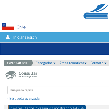
Chile
Iniciar sesión
Categorías
Áreas temáticas
Formato
- Búsqueda avanzada -
149 resultados / Página 9 / mostrando 49 - 54