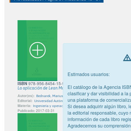
Estimados usuarios:
ISBN
978-956-8454-15-9
El catálogo de la Agencia ISB
La aplicación de Lean Manufacturing: casos de Polonia, México
clasificar y dar visibilidad a l
Autor(es):
Bednarek, Mariusz; Santana Villagra, José Miguel
una plataforma de comercializ
Editorial:
Universidad Autónoma de Chile
Si desea adquirir algún libro,
Materia:
Ingeniería y operaciones afines
Publicado:
2017-03-31
la editorial responsable, cuyo
información de cada libro regis
Agradecemos su comprensión