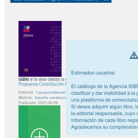
Estimados usuarios:
ISBN
978-956-09695-6-9
Propuesta Constitución Política de la República de Chile - 202
El catálogo de la Agencia ISB
clasificar y dar visibilidad a l
Editorial:
Canopus Editorial Digital S.P.A.
Materia:
Derecho constitucional y administrativo
una plataforma de comercializ
Publicado:
2022-08-09
Si desea adquirir algún libro,
la editorial responsable, cuyo
información de cada libro regis
Agradecemos su comprensión