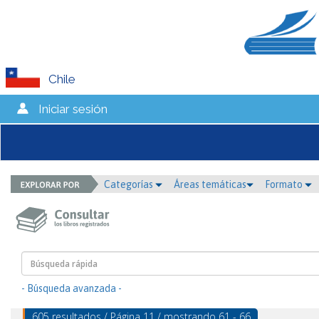
Chile
Iniciar sesión
Categorías
Áreas temáticas
Formato
- Búsqueda avanzada -
605 resultados / Página 11 / mostrando 61 - 66