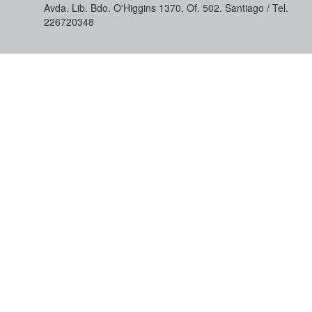
Avda. Lib. Bdo. O'Higgins 1370, Of. 502. Santiago / Tel.
226720348