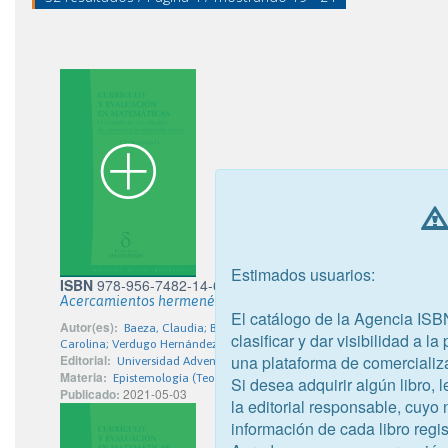
Estimados usuarios:
ISBN
978-956-7482-14-6
Acercamientos hermenéuticos II
El catálogo de la Agencia ISB
Autor(es):
Baeza, Claudia; Biaggi, Gisela; Coulange, Lalina; Parada Ul
clasificar y dar visibilidad a l
Carolina; Verdugo Hernández, Paula
una plataforma de comercializ
Editorial:
Universidad Adventista de Chile
Materia:
Epistemología (Teoría del conocimiento)
Si desea adquirir algún libro,
Publicado:
2021-05-03
la editorial responsable, cuyo
información de cada libro regis