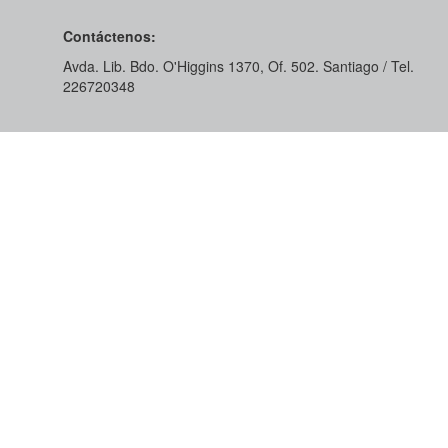
Contáctenos:
Avda. Lib. Bdo. O'Higgins 1370, Of. 502. Santiago / Tel.
226720348