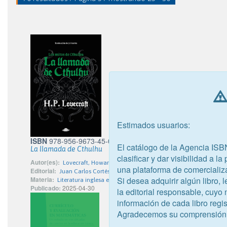
Estimados usuarios:
ISBN
978-956-9673-45-0
El catálogo de la Agencia ISB
La llamada de Cthulhu
clasificar y dar visibilidad a l
Autor(es):
Lovecraft, Howard Phillips
una plataforma de comercializ
Editorial:
Juan Carlos Cortés León - Abducción Editorial
Si desea adquirir algún libro,
Materia:
Literatura inglesa e inglesa antigua
Publicado:
2025-04-30
la editorial responsable, cuyo
información de cada libro regis
Agradecemos su comprensión