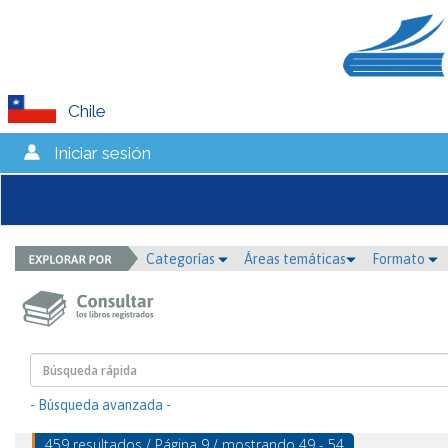
Chile
Iniciar sesión
Categorías
Áreas temáticas
Formato
- Búsqueda avanzada -
459 resultados / Página 9 / mostrando 49 - 54