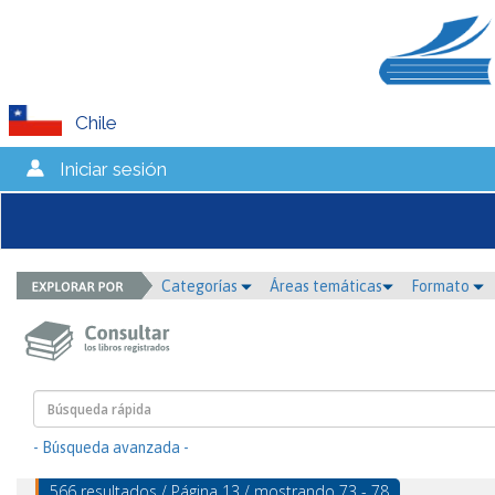
Chile
Iniciar sesión
Categorías
Áreas temáticas
Formato
- Búsqueda avanzada -
566 resultados / Página 13 / mostrando 73 - 78