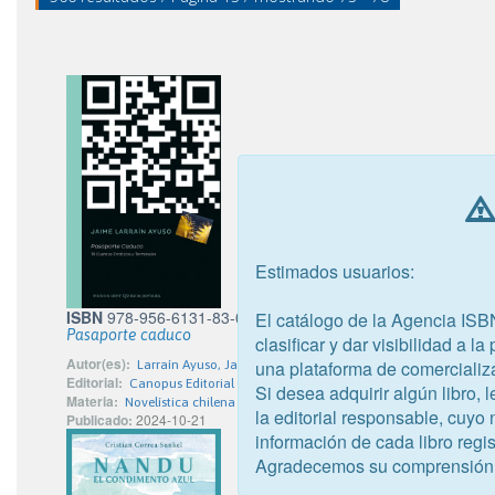
Estimados usuarios:
ISBN
978-956-6131-83-0
El catálogo de la Agencia ISB
Pasaporte caduco
clasificar y dar visibilidad a l
Autor(es):
una plataforma de comercializ
Larraín Ayuso, Jaime
Editorial:
Canopus Editorial Digital S.P.A.
Si desea adquirir algún libro,
Materia:
Novelística chilena
la editorial responsable, cuyo
Publicado:
2024-10-21
información de cada libro regis
Agradecemos su comprensión