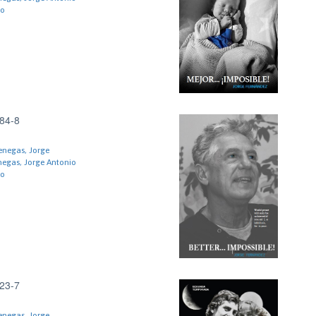
no
84-8
enegas, Jorge
egas, Jorge Antonio
no
23-7
enegas, Jorge