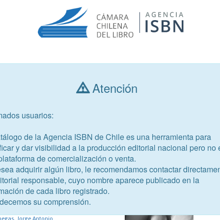
Consultar libros
Atención
mados usuarios:
Año de publicación
Público objetivo
atálogo de la Agencia ISBN de Chile es una herramienta para
ficar y dar visibilidad a la producción editorial nacional pero no 
plataforma de comercialización o venta.
esea adquirir algún libro, le recomendamos contactar directame
ditorial responsable, cuyo nombre aparece publicado en la
65-3
mación de cada libro registrado.
decemos su comprensión.
enegas, Jorge
egas, Jorge Antonio