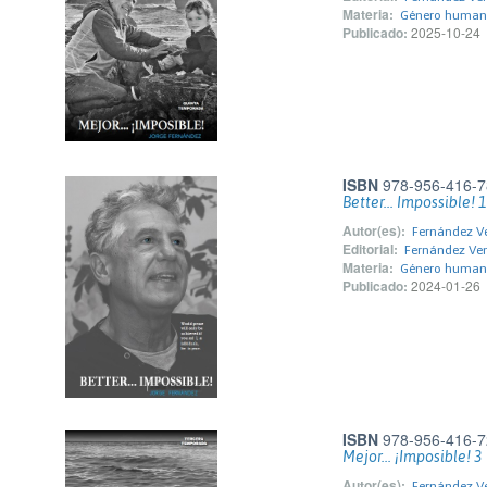
Materia:
Género huma
Publicado:
2025-10-24
ISBN
978-956-416-7
Better... Impossible! 1
Autor(es):
Fernández V
Editorial:
Fernández Ven
Materia:
Género huma
Publicado:
2024-01-26
ISBN
978-956-416-7
Mejor... ¡Imposible! 3
Autor(es):
Fernández V