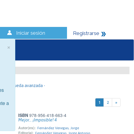
Iniciar sesión
Registrarse
×
- Búsqueda avanzada -
es
nte a
1
2
»
ISBN
978-956-418-663-4
Mejor... ¡Imposible! 4
Autor(es):
Fernández Venegas, Jorge
Editorial:
Fernández Venegas, Jorge Antonio