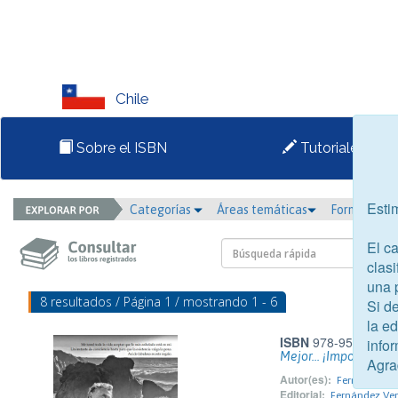
Chile
Sobre el ISBN
Tutoriales
Esti
Categorías
Áreas temáticas
Formato
El c
clasi
una 
8 resultados / Página 1 / mostrando 1 - 6
Si d
la e
ISBN
978-956-423-5
infor
Mejor... ¡Imposible! 5
Agra
Autor(es):
Fernández V
Editorial:
Fernández Ven