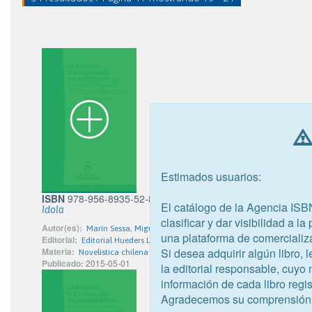
Estimados usuarios:
ISBN
978-956-8935-52-8
El catálogo de la Agencia ISB
Idola
clasificar y dar visibilidad a l
Autor(es):
Marín Sessa, Miguel Germán
una plataforma de comercializ
Editorial:
Editorial Hueders Limitada
Si desea adquirir algún libro,
Materia:
Novelística chilena
Publicado:
2015-05-01
la editorial responsable, cuyo
información de cada libro regis
Agradecemos su comprensión