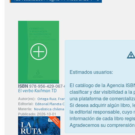
Estimados usuarios:
El catálogo de la Agencia ISB
ISBN
978-956-429-067-6
clasificar y dar visibilidad a l
El verbo Kaifman TD
una plataforma de comercializ
Autor(es):
Ortega Ruiz, Francisco Javier
Editorial:
Si desea adquirir algún libro,
Editorial Planeta Chilena S.A.
Materia:
Novelística chilena
la editorial responsable, cuyo
Publicado:
2026-10-01
información de cada libro regis
Agradecemos su comprensión