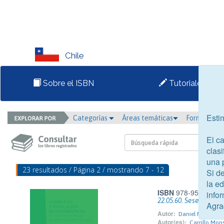
Chile
Sobre el ISBN
Tutoriales
Esti
Categorías
Áreas temáticas
Formato
El c
clasi
una 
23 resultados / Página 2 / mostrando 7 - 12
Si d
la e
ISBN
978-956-09190
infor
22.05.60. Sesenta his
Agra
Autor:
Daniel Navarrete
Autor(es):
Carrillo Mon