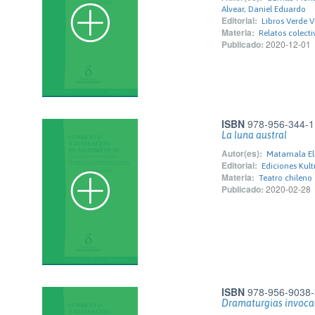
Alvear, Daniel Eduardo
Editorial:
Libros Verde V
Materia:
Relatos colect
Publicado:
2020-12-01
ISBN
978-956-344-1
La luna austral
Autor(es):
Matamala Elo
Editorial:
Ediciones Kult
Materia:
Teatro chileno
Publicado:
2020-02-28
ISBN
978-956-9038-
Dramaturgias invoca