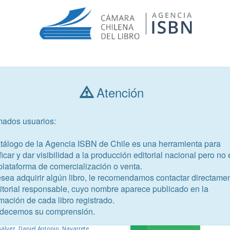
Consultar libros
Atención
mados usuarios:
Año de publicación
Público objetivo
atálogo de la Agencia ISBN de Chile es una herramienta para
ficar y dar visibilidad a la producción editorial nacional pero no 
plataforma de comercialización o venta.
esea adquirir algún libro, le recomendamos contactar directame
ditorial responsable, cuyo nombre aparece publicado en la
-5-2
mación de cada libro registrado.
torias del terremoto del 60
decemos su comprensión.
sálvez, Daniel Antonio; Navarrete