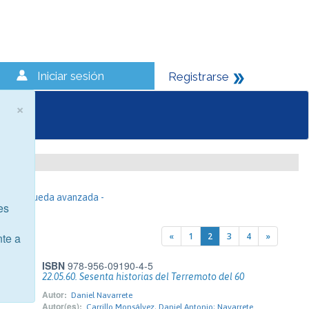
Iniciar sesión
Registrarse
×
- Búsqueda avanzada -
es
«
1
2
3
4
»
nte a
ISBN
978-956-09190-4-5
22.05.60. Sesenta historias del Terremoto del 60
Autor:
Daniel Navarrete
Autor(es):
Carrillo Monsálvez, Daniel Antonio; Navarrete