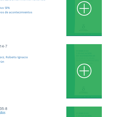
ivo SPA
ivos de acontecimientos
14-7
rz, Roberto Ignacio
rún
35-8
das