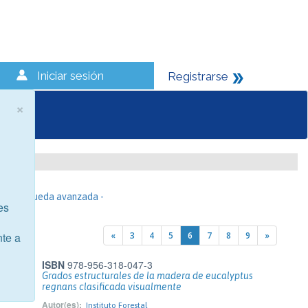
Iniciar sesión
Registrarse
×
- Búsqueda avanzada -
es
«
3
4
5
6
7
8
9
»
nte a
ISBN
978-956-318-047-3
Grados estructurales de la madera de eucalyptus
regnans clasificada visualmente
Autor(es):
Instituto Forestal