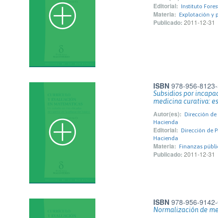
Editorial:
Instituto Fores
Materia:
Explotación y 
Publicado:
2011-12-31
ISBN
978-956-8123-
Subsidios por incapa
medicina curativa: es
Autor(es):
Dirección de 
Hacienda
Editorial:
Dirección de P
Hacienda
Materia:
Finanzas públi
Publicado:
2011-12-31
ISBN
978-956-9142-
Normalización de mez