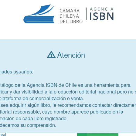
Consultar libros
Atención
mados usuarios:
Año de publicación
Público objetivo
atálogo de la Agencia ISBN de Chile es una herramienta para
ficar y dar visibilidad a la producción editorial nacional pero no 
plataforma de comercialización o venta.
esea adquirir algún libro, le recomendamos contactar directame
ditorial responsable, cuyo nombre aparece publicado en la
48-0
mación de cada libro registrado.
nvestigación y Desarrollo en la
decemos su comprensión.
propiedad
estal