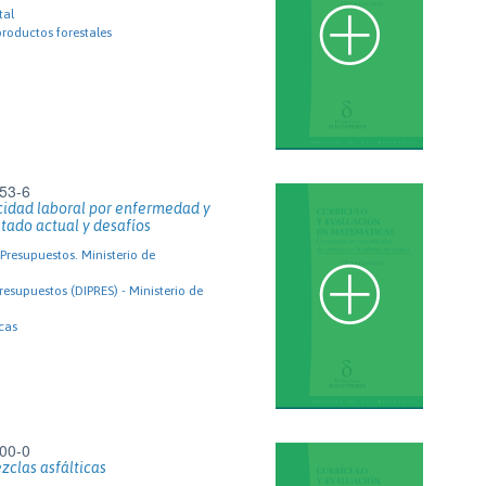
tal
productos forestales
53-6
cidad laboral por enfermedad y
tado actual y desafíos
Presupuestos. Ministerio de
resupuestos (DIPRES) - Ministerio de
cas
00-0
clas asfálticas