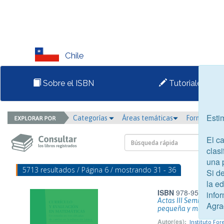
Chile
Sobre el ISBN
Tutoriales
Esti
Categorías
Áreas temáticas
Formato
El c
clasi
una 
5713 resultados / Página 6 / mostrando 31 - 36
Si d
la e
ISBN
978-956-318-0
infor
Actas III Seminario I
Agra
pequeña y mediana 
Autor(es):
Instituto For