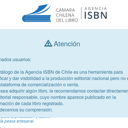
Atención
Consultar libros
mados usuarios:
Año de publicación
Público objetivo
atálogo de la Agencia ISBN de Chile es una herramienta para
ficar y dar visibilidad a la producción editorial nacional pero no 
plataforma de comercialización o venta.
esea adquirir algún libro, le recomendamos contactar directame
ditorial responsable, cuyo nombre aparece publicado en la
mación de cada libro registrado.
-2
decemos su comprensión.
para la producción y cultivo
la pesca artesanal