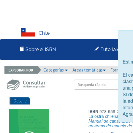
Chile
Sobre el ISBN
Tutoriales
Esti
Categorías
Áreas temáticas
Formato
El c
clasi
una 
Si d
la e
Detalle
infor
ISBN
978-956-7946-37
Agra
La ostra chilena
Manual de capacitación 
en áreas de manejo de 