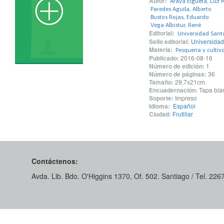
Autor:
Araya Elgueta, Luz 
Paredes Aguila, Alberto
Bustos Rojas, Eduardo
Vega Albistur, René
Editorial:
Universidad San
Sello editorial:
Universida
Materia:
Pesquería y culti
Publicado:
2016-08-16
Número de edición:
1
Número de páginas:
36
Tamaño:
29,7x21cm.
Encuadernación:
Tapa blan
Soporte:
Impreso
Idioma:
Español
Ciudad:
Frutillar
Contáctenos:
Avda. Lib. Bdo. O'Higgins 1370, Of. 502. Santiago / Tel. 22