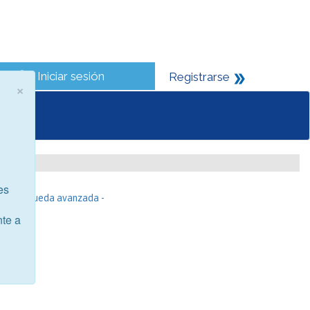
Iniciar sesión
Registrarse
×
es
- Búsqueda avanzada -
nte a