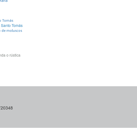
María
to Tomás
d Santo Tomás
vo de moluscos
da o rústica
6720348