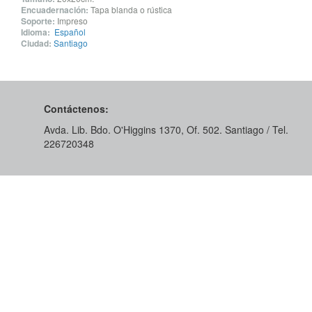
Encuadernación:
Tapa blanda o rústica
Soporte:
Impreso
Idioma:
Español
Ciudad:
Santiago
Contáctenos:
Avda. Lib. Bdo. O'Higgins 1370, Of. 502. Santiago / Tel.
226720348