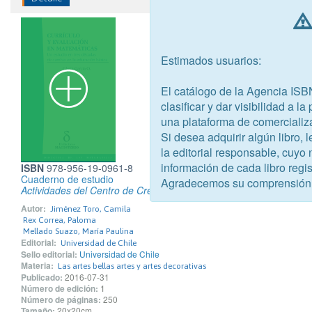
Estimados usuarios:
El catálogo de la Agencia ISB
clasificar y dar visibilidad a l
una plataforma de comercializ
Si desea adquirir algún libro,
la editorial responsable, cuyo
información de cada libro regis
ISBN
978-956-19-0961-8
Cuaderno de estudio
Agradecemos su comprensión
Actividades del Centro de Creación Artística e Investigación Interd
Autor:
Jiménez Toro, Camila
Rex Correa, Paloma
Mellado Suazo, María Paulina
Editorial:
Universidad de Chile
Sello editorial:
Universidad de Chile
Materia:
Las artes bellas artes y artes decorativas
Publicado:
2016-07-31
Número de edición:
1
Número de páginas:
250
Tamaño:
20x20cm.