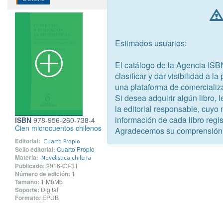
Estimados usuarios:
El catálogo de la Agencia ISB
clasificar y dar visibilidad a l
una plataforma de comercializ
Si desea adquirir algún libro,
la editorial responsable, cuyo
información de cada libro regis
ISBN
978-956-260-738-4
Cien microcuentos chilenos
Agradecemos su comprensión
Editorial:
Cuarto Propio
Sello editorial:
Cuarto Propio
Materia:
Novelística chilena
Publicado:
2016-03-31
Número de edición:
1
Tamaño:
1 MbMb
Soporte:
Digital
Formato:
EPUB