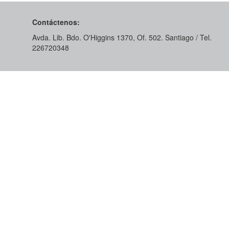
Contáctenos:
Avda. Lib. Bdo. O'Higgins 1370, Of. 502. Santiago / Tel.
226720348