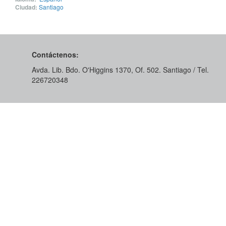
Ciudad:
Santiago
Contáctenos:
Avda. Lib. Bdo. O'Higgins 1370, Of. 502. Santiago / Tel.
226720348