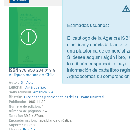
Estimados usuarios:
El catálogo de la Agencia ISB
clasificar y dar visibilidad a l
una plataforma de comercializ
Si desea adquirir algún libro,
la editorial responsable, cuyo
información de cada libro regis
ISBN
978-956-234-019-9
Antiguos mapas de Chile
Agradecemos su comprensión
Autor:
Sin Autor
Editorial:
Antártica S.A.
Sello editorial:
Antártica S.A.
Materia:
Diccionarios y enciclopedias de la Historia Universal
Publicado:
1989-11-30
Número de edición:
1
Número de páginas:
14
Tamaño:
39,5 x 27cm.
Encuadernación:
Tapa blanda o rústica
Soporte:
Impreso
Idioma:
Español