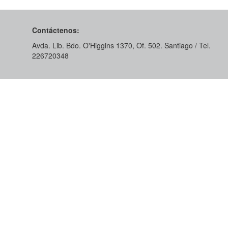
Contáctenos:
Avda. Lib. Bdo. O'Higgins 1370, Of. 502. Santiago / Tel.
226720348