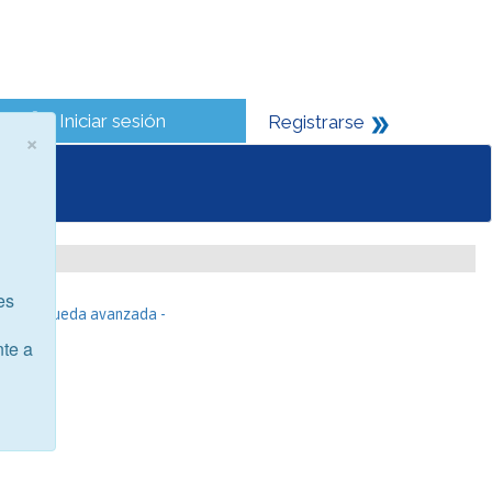
Iniciar sesión
Registrarse
×
es
- Búsqueda avanzada -
nte a