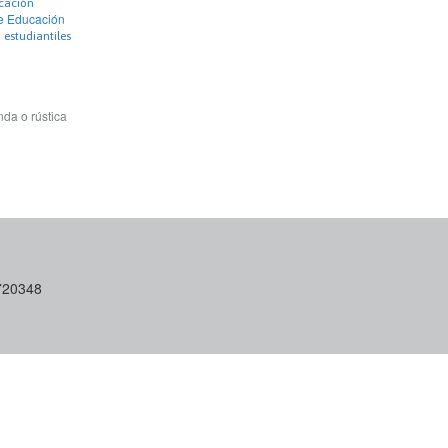
ucación
de Educación
 estudiantiles
da o rústica
6720348