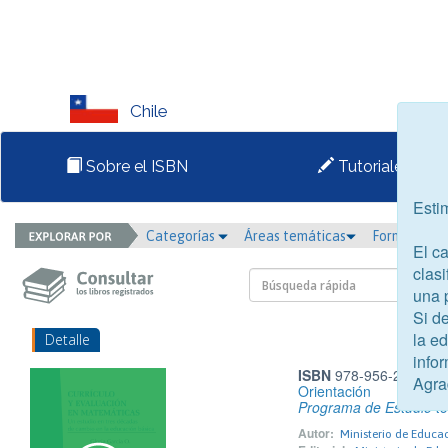
Chile
Sobre el ISBN
Tutoriales
Esti
Categorías
Áreas temáticas
Formato
El c
clasi
una 
Si d
la e
Detalle
infor
ISBN
978-956-292-412
Agra
Orientación
Programa de Estudio te
Autor:
Ministerio de Educa