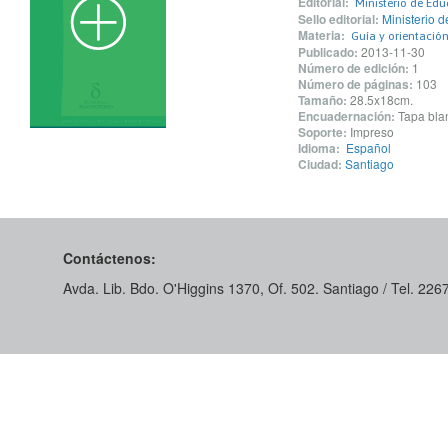
Editorial:
Ministerio de Ed
Sello editorial:
Ministerio 
Materia:
Guía y orientación
Publicado:
2013-11-30
Número de edición:
1
Número de páginas:
103
Tamaño:
28.5x18cm.
Encuadernación:
Tapa blan
Soporte:
Impreso
Idioma:
Español
Ciudad:
Santiago
Contáctenos:
Avda. Lib. Bdo. O'Higgins 1370, Of. 502. Santiago / Tel. 22