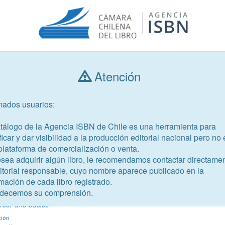
Atención
Consultar libros
mados usuarios:
Año de publicación
Público objetivo
atálogo de la Agencia ISBN de Chile es una herramienta para
ficar y dar visibilidad a la producción editorial nacional pero no 
plataforma de comercialización o venta.
esea adquirir algún libro, le recomendamos contactar directame
ditorial responsable, cuyo nombre aparece publicado en la
mación de cada libro registrado.
-2
decemos su comprensión.
rcer año básico
ción