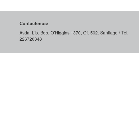
Contáctenos:
Avda. Lib. Bdo. O'Higgins 1370, Of. 502. Santiago / Tel.
226720348