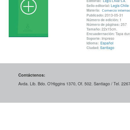
Editorial:
Legis Chile S.A.
Sello editorial:
Legis Chile 
Materia:
Comercio internac
Publicado:
2013-05-31
Número de edición:
1
Número de páginas:
257
Tamaño:
22x15cm.
Encuadernación:
Tapa dur
Soporte:
Impreso
Idioma:
Español
Ciudad:
Santiago
Contáctenos:
Avda. Lib. Bdo. O'Higgins 1370, Of. 502. Santiago / Tel. 22