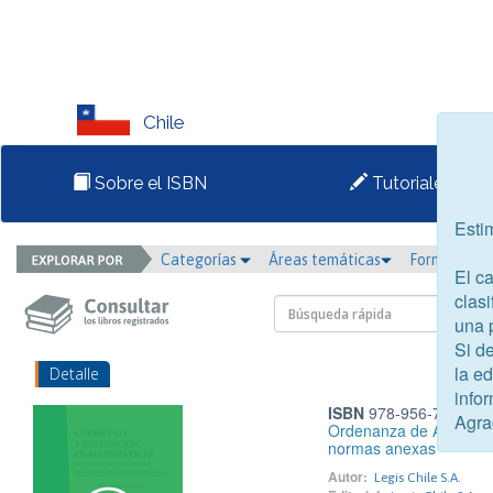
Chile
Sobre el ISBN
Tutoriales
Esti
Categorías
Áreas temáticas
Formato
El c
clasi
una 
Si d
la e
Detalle
infor
ISBN
978-956-7498-75
Agra
Ordenanza de Aduanas
normas anexas
Autor:
Legis Chile S.A.