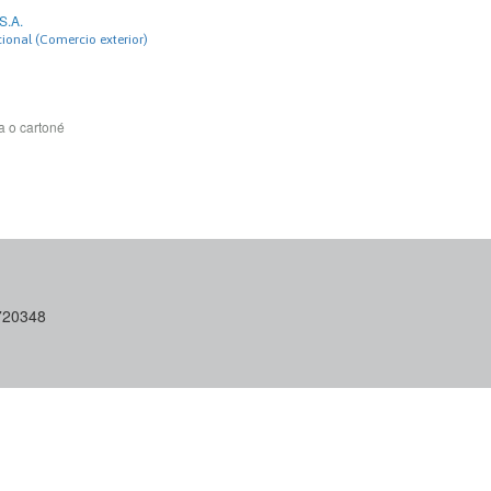
S.A.
ional (Comercio exterior)
a o cartoné
6720348