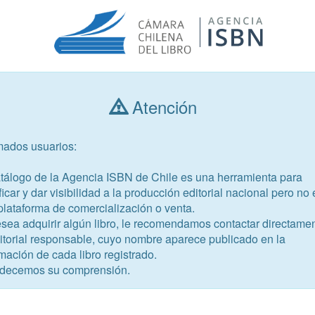
Atención
Consultar libros
mados usuarios:
Año de publicación
Público objetivo
atálogo de la Agencia ISBN de Chile es una herramienta para
ficar y dar visibilidad a la producción editorial nacional pero no 
plataforma de comercialización o venta.
esea adquirir algún libro, le recomendamos contactar directame
ditorial responsable, cuyo nombre aparece publicado en la
mación de cada libro registrado.
-8
decemos su comprensión.
 anotadas, comentada y