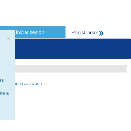
Iniciar sesión
Registrarse
×
es
- Búsqueda avanzada -
nte a