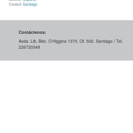
Ciudad:
Santiago
Contáctenos:
Avda. Lib. Bdo. O'Higgins 1370, Of. 502. Santiago / Tel.
226720348