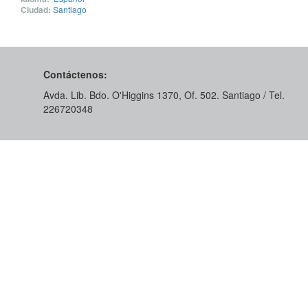
Ciudad:
Santiago
Contáctenos:
Avda. Lib. Bdo. O'Higgins 1370, Of. 502. Santiago / Tel.
226720348