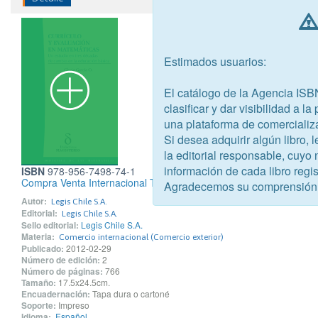
Estimados usuarios:
El catálogo de la Agencia ISB
clasificar y dar visibilidad a l
una plataforma de comercializ
Si desea adquirir algún libro,
la editorial responsable, cuyo
información de cada libro regis
ISBN
978-956-7498-74-1
Compra Venta Internacional Tributación y Normas Complementar
Agradecemos su comprensión
Autor:
Legis Chile S.A.
Editorial:
Legis Chile S.A.
Sello editorial:
Legis Chile S.A.
Materia:
Comercio internacional (Comercio exterior)
Publicado:
2012-02-29
Número de edición:
2
Número de páginas:
766
Tamaño:
17.5x24.5cm.
Encuadernación:
Tapa dura o cartoné
Soporte:
Impreso
Idioma:
Español