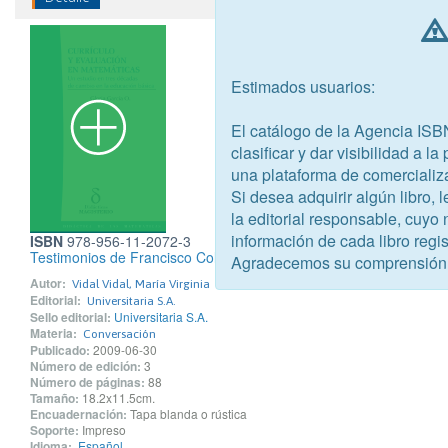
Estimados usuarios:
El catálogo de la Agencia ISB
clasificar y dar visibilidad a l
una plataforma de comercializ
Si desea adquirir algún libro,
la editorial responsable, cuyo
información de cada libro regis
ISBN
978-956-11-2072-3
Testimonios de Francisco Coloane
Agradecemos su comprensión
Autor:
Vidal Vidal, María Virginia
Editorial:
Universitaria S.A.
Sello editorial:
Universitaria S.A.
Materia:
Conversación
Publicado:
2009-06-30
Número de edición:
3
Número de páginas:
88
Tamaño:
18.2x11.5cm.
Encuadernación:
Tapa blanda o rústica
Soporte:
Impreso
Idioma:
Español