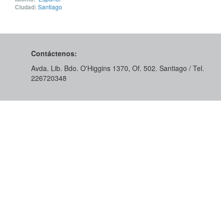
Ciudad:
Santiago
Contáctenos:
Avda. Lib. Bdo. O'Higgins 1370, Of. 502. Santiago / Tel.
226720348