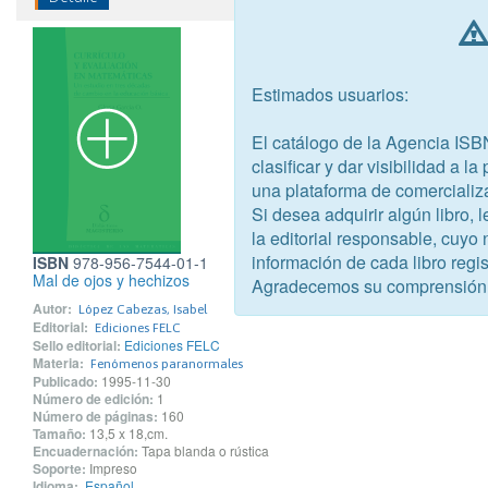
Estimados usuarios:
El catálogo de la Agencia ISB
clasificar y dar visibilidad a l
una plataforma de comercializ
Si desea adquirir algún libro,
la editorial responsable, cuyo
información de cada libro regis
ISBN
978-956-7544-01-1
Mal de ojos y hechizos
Agradecemos su comprensión
Autor:
López Cabezas, Isabel
Editorial:
Ediciones FELC
Sello editorial:
Ediciones FELC
Materia:
Fenómenos paranormales
Publicado:
1995-11-30
Número de edición:
1
Número de páginas:
160
Tamaño:
13,5 x 18,cm.
Encuadernación:
Tapa blanda o rústica
Soporte:
Impreso
Idioma:
Español