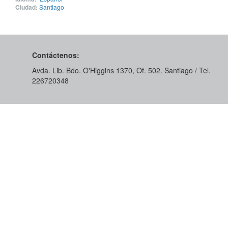
Ciudad:
Santiago
Contáctenos:
Avda. Lib. Bdo. O'Higgins 1370, Of. 502. Santiago / Tel.
226720348