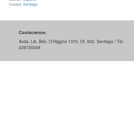
Ciudad:
Santiago
Contáctenos:
Avda. Lib. Bdo. O'Higgins 1370, Of. 502. Santiago / Tel.
226720348