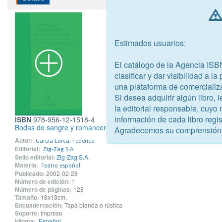
Estimados usuarios:
El catálogo de la Agencia ISB
clasificar y dar visibilidad a l
una plataforma de comercializ
Si desea adquirir algún libro,
la editorial responsable, cuyo
información de cada libro regis
ISBN
978-956-12-1518-4
Bodas de sangre y romancero gitano
Agradecemos su comprensión
Autor:
García Lorca, Federico
Editorial:
Zig-Zag S.A.
Sello editorial:
Zig-Zag S.A.
Materia:
Teatro español
Publicado:
2002-02-28
Número de edición:
1
Número de páginas:
128
Tamaño:
18x13cm.
Encuadernación:
Tapa blanda o rústica
Soporte:
Impreso
Idioma:
Español