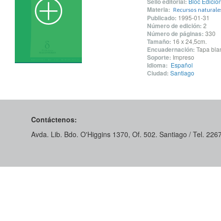
Sello editorial:
Bloc Edicion
Materia:
Recursos naturale
Publicado:
1995-01-31
Número de edición:
2
Número de páginas:
330
Tamaño:
16 x 24,5cm.
Encuadernación:
Tapa blan
Soporte:
Impreso
Idioma:
Español
Ciudad:
Santiago
Contáctenos:
Avda. Lib. Bdo. O'Higgins 1370, Of. 502. Santiago / Tel. 22