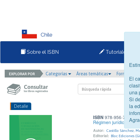
Chile
Sobre el ISBN
Tutoriales
Esti
Categorías
Áreas temáticas
Formato
El c
clasi
una 
Si d
la e
Detalle
infor
ISBN
978-956-7456-02
Agra
Régimen jurídico de pr
Autor:
Castillo Sánchez, M
Editorial:
Bloc Ediciones (Gi