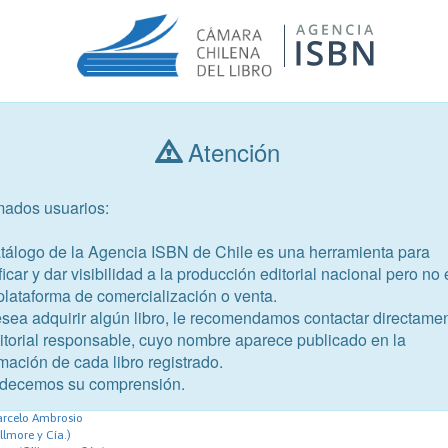
Atención
Consultar libros
mados usuarios:
Año de publicación
Público objetivo
atálogo de la Agencia ISBN de Chile es una herramienta para
ficar y dar visibilidad a la producción editorial nacional pero no 
plataforma de comercialización o venta.
esea adquirir algún libro, le recomendamos contactar directame
ditorial responsable, cuyo nombre aparece publicado en la
mación de cada libro registrado.
-4
decemos su comprensión.
otección del medio ambiente
arcelo Ambrosio
llmore y Cía.)