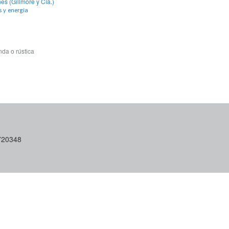
es (Gillmore y Cía.)
s y energía
da o rústica
6720348