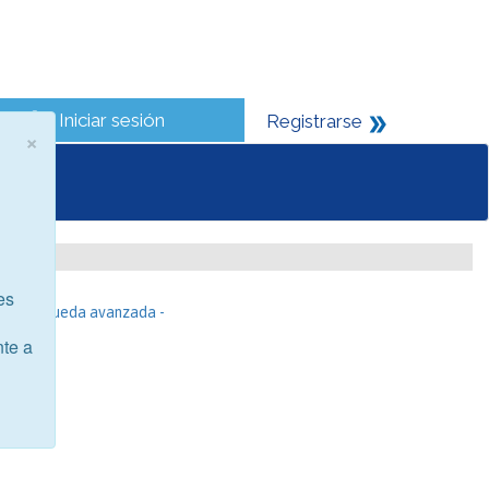
Iniciar sesión
Registrarse
×
es
- Búsqueda avanzada -
nte a