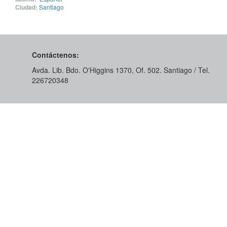
Ciudad:
Santiago
Contáctenos:
Avda. Lib. Bdo. O'Higgins 1370, Of. 502. Santiago / Tel.
226720348