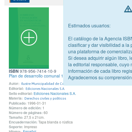
Estimados usuarios:
El catálogo de la Agencia ISB
clasificar y dar visibilidad a l
una plataforma de comercializ
Si desea adquirir algún libro,
la editorial responsable, cuyo
información de cada libro regis
ISBN
978-956-7414-10-9
Plan de desarrollo comunal 1995-1998
Agradecemos su comprensión
Autor:
Ilustre Municipalidad de Conchalí
Editorial:
Ediciones Nacionales S.A.
Sello editorial:
Ediciones Nacionales S.A.
Materia:
Derechos civiles y políticos
Publicado:
1996-01-31
Número de edición:
1
Número de páginas:
60
Tamaño:
27,5 x 21cm.
Encuadernación:
Tapa blanda o rústica
Soporte:
Impreso
Idioma:
Español