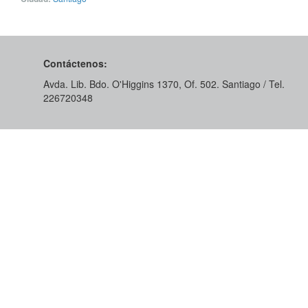
Contáctenos:
Avda. Lib. Bdo. O'Higgins 1370, Of. 502. Santiago / Tel.
226720348