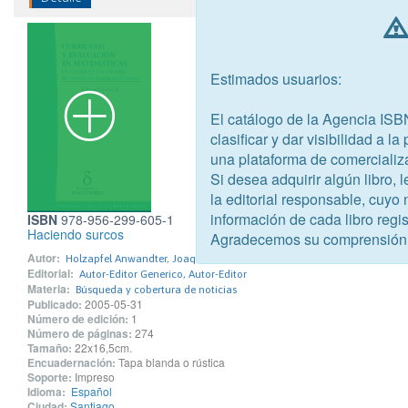
Estimados usuarios:
El catálogo de la Agencia ISB
clasificar y dar visibilidad a l
una plataforma de comercializ
Si desea adquirir algún libro,
la editorial responsable, cuyo
información de cada libro regis
ISBN
978-956-299-605-1
Haciendo surcos
Agradecemos su comprensión
Autor:
Holzapfel Anwandter, Joaquín
Editorial:
Autor-Editor Generico, Autor-Editor
Materia:
Búsqueda y cobertura de noticias
Publicado:
2005-05-31
Número de edición:
1
Número de páginas:
274
Tamaño:
22x16,5cm.
Encuadernación:
Tapa blanda o rústica
Soporte:
Impreso
Idioma:
Español
Ciudad:
Santiago