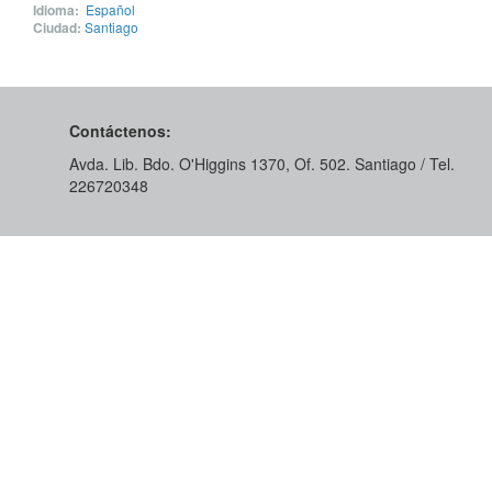
Idioma:
Español
Ciudad:
Santiago
Contáctenos:
Avda. Lib. Bdo. O'Higgins 1370, Of. 502. Santiago / Tel.
226720348