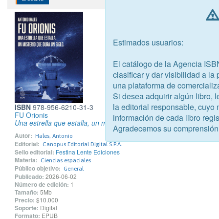
Estimados usuarios:
El catálogo de la Agencia ISB
clasificar y dar visibilidad a l
una plataforma de comercializ
Si desea adquirir algún libro,
la editorial responsable, cuyo
ISBN
978-956-6210-31-3
FU Orionis
información de cada libro regis
Una estrella que estalla, un misterio que dura un siglo
Agradecemos su comprensión
Autor:
Hales, Antonio
Editorial:
Canopus Editorial Digital S.P.A.
Sello editorial:
Festina Lente Ediciones
Materia:
Ciencias espaciales
Público objetivo:
General
Publicado:
2026-06-02
Número de edición:
1
Tamaño:
5Mb
Precio:
$10.000
Soporte:
Digital
Formato:
EPUB