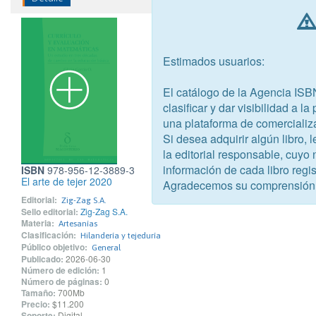
Estimados usuarios:
El catálogo de la Agencia ISB
clasificar y dar visibilidad a l
una plataforma de comercializ
Si desea adquirir algún libro,
la editorial responsable, cuyo
información de cada libro regis
ISBN
978-956-12-3889-3
El arte de tejer 2020
Agradecemos su comprensión
Editorial:
Zig-Zag S.A.
Sello editorial:
Zig-Zag S.A.
Materia:
Artesanías
Clasificación:
Hilandería y tejeduría
Público objetivo:
General
Publicado:
2026-06-30
Número de edición:
1
Número de páginas:
0
Tamaño:
700Mb
Precio:
$11.200
Soporte:
Digital