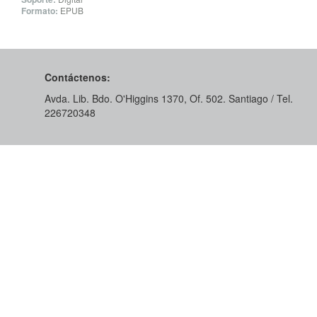
Formato:
EPUB
Contáctenos:
Avda. Lib. Bdo. O'Higgins 1370, Of. 502. Santiago / Tel.
226720348