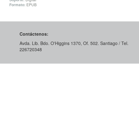
Formato:
EPUB
Contáctenos:
Avda. Lib. Bdo. O'Higgins 1370, Of. 502. Santiago / Tel.
226720348