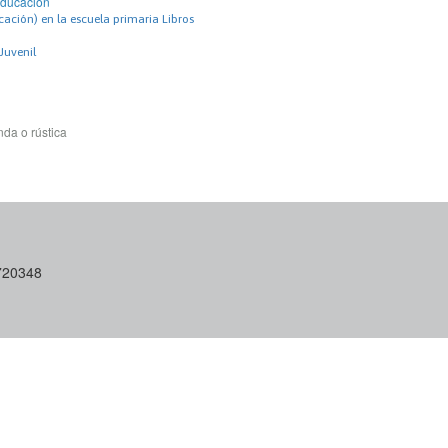
Educación
ción) en la escuela primaria Libros
 Juvenil
da o rústica
6720348