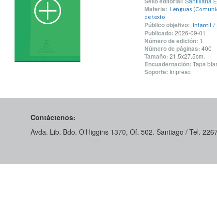
Sello editorial:
Santillana 
Materia:
Lenguas (Comunica
de texto
Público objetivo:
Infantil /
Publicado:
2026-09-01
Número de edición:
1
Número de páginas:
400
Tamaño:
21.5x27.5cm.
Encuadernación:
Tapa blan
Soporte:
Impreso
Contáctenos:
Avda. Lib. Bdo. O'Higgins 1370, Of. 502. Santiago / Tel. 22