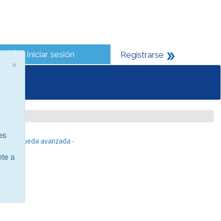
Iniciar sesión
Registrarse
×
es
- Búsqueda avanzada -
nte a