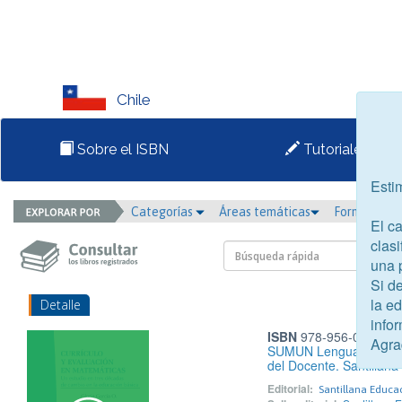
Chile
Sobre el ISBN
Tutoriales
Esti
Categorías
Áreas temáticas
Formato
El c
clasi
una 
Si d
la e
Detalle
infor
ISBN
978-956-02-0650
Agra
SUMUN Lengua y Literat
del Docente. Santillana
Editorial:
Santillana Educa