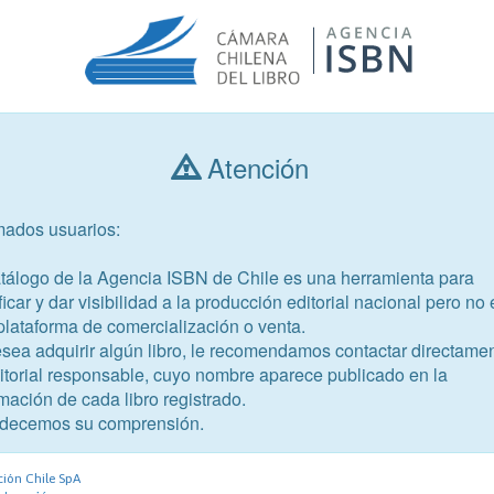
Atención
Consultar libros
mados usuarios:
Año de publicación
Público objetivo
atálogo de la Agencia ISBN de Chile es una herramienta para
ficar y dar visibilidad a la producción editorial nacional pero no 
plataforma de comercialización o venta.
esea adquirir algún libro, le recomendamos contactar directame
ditorial responsable, cuyo nombre aparece publicado en la
mación de cada libro registrado.
-3
decemos su comprensión.
ura 7° básico. Guía Didáctica
ción Chile SpA