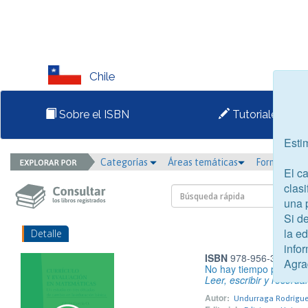
Chile
Sobre el ISBN
Tutoriales
Esti
Categorías
Áreas temáticas
Formato
El c
clasi
una 
Si d
la e
Detalle
infor
ISBN
978-956-390-305
Agra
No hay tiempo para tod
Leer, escribir y recorda
Autor:
Undurraga Rodríguez