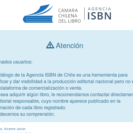
Atención
Consultar libros
mados usuarios:
Año de publicación
Público objetivo
atálogo de la Agencia ISBN de Chile es una herramienta para
ficar y dar visibilidad a la producción editorial nacional pero no 
plataforma de comercialización o venta.
esea adquirir algún libro, le recomendamos contactar directame
ditorial responsable, cuyo nombre aparece publicado en la
mación de cada libro registrado.
-8
decemos su comprensión.
o
r
, Vicente Javier