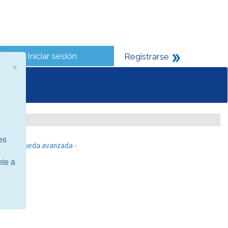
Iniciar sesión
Registrarse
×
es
- Búsqueda avanzada -
nte a