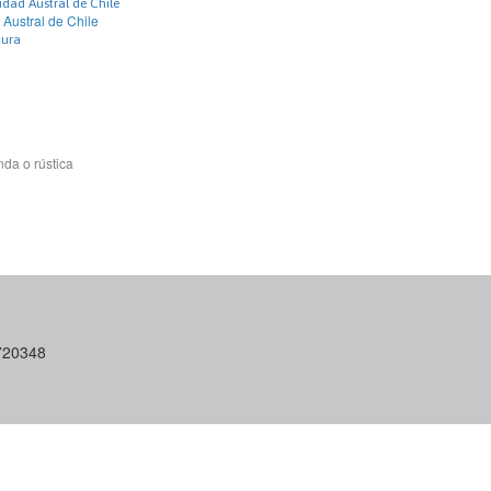
idad Austral de Chile
 Austral de Chile
tura
da o rústica
6720348