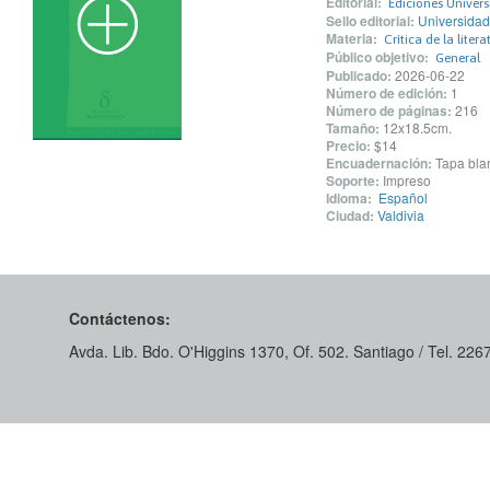
Editorial:
Ediciones Univers
Sello editorial:
Universidad
Materia:
Crítica de la litera
Público objetivo:
General
Publicado:
2026-06-22
Número de edición:
1
Número de páginas:
216
Tamaño:
12x18.5cm.
Precio:
$14
Encuadernación:
Tapa blan
Soporte:
Impreso
Idioma:
Español
Ciudad:
Valdivia
Contáctenos:
Avda. Lib. Bdo. O'Higgins 1370, Of. 502. Santiago / Tel. 22