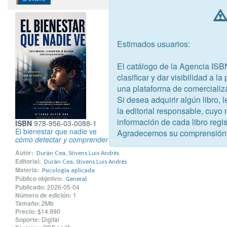
Estimados usuarios:
El catálogo de la Agencia ISB
clasificar y dar visibilidad a l
una plataforma de comercializ
Si desea adquirir algún libro,
la editorial responsable, cuyo
información de cada libro regis
ISBN
978-956-03-0088-1
El bienestar que nadie ve
Agradecemos su comprensión
cómo detectar y comprender el bienestar antes de que sea tarde
Autor:
Durán Cea, Stivens Luis Andrés
Editorial:
Durán Cea, Stivens Luis Andrés
Materia:
Psicología aplicada
Público objetivo:
General
Publicado:
2026-05-04
Número de edición:
1
Tamaño:
2Mb
Precio:
$14.990
Soporte:
Digital