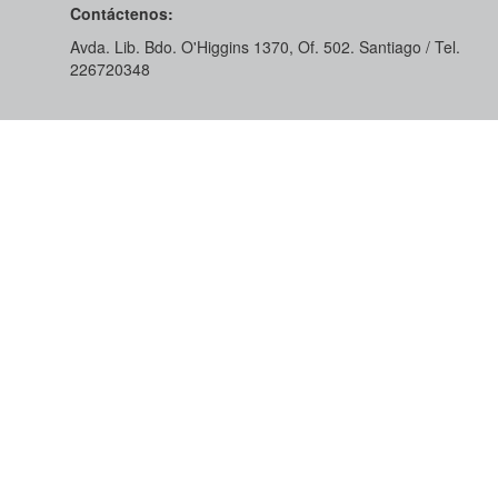
Contáctenos:
Avda. Lib. Bdo. O'Higgins 1370, Of. 502. Santiago / Tel.
226720348