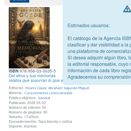
Estimados usuarios:
El catálogo de la Agencia ISB
clasificar y dar visibilidad a l
una plataforma de comercializ
Si desea adquirir algún libro,
la editorial responsable, cuyo
información de cada libro regis
ISBN
978-956-03-0035-5
Del alma y sus memorias
Agradecemos su comprensión
relatos que susurran lo que el teimpo no puede llevarse
Editorial:
Pizarro López, Abraham Segundo Miguel
Materia:
Conocimientos controversiales
Público objetivo:
General
Publicado:
2026-05-02
Número de edición:
50
Número de páginas:
90
Tamaño:
17x25cm.
Encuadernación:
Tapa blanda o rústica
Soporte:
Impreso