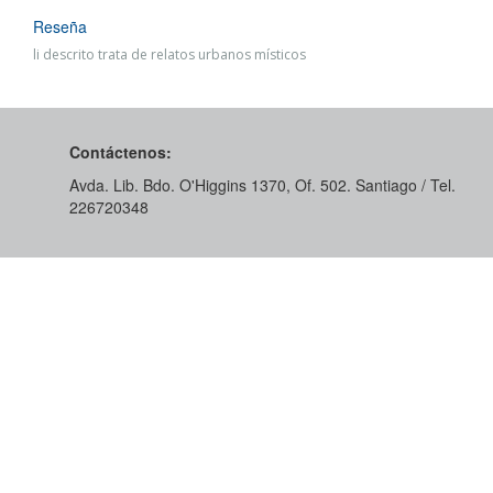
Reseña
li descrito trata de relatos urbanos místicos
Contáctenos:
Avda. Lib. Bdo. O'Higgins 1370, Of. 502. Santiago / Tel.
226720348