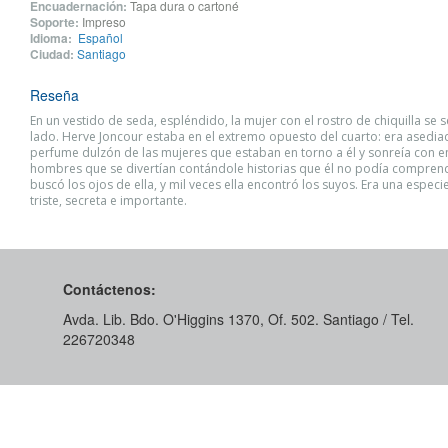
Encuadernación:
Tapa dura o cartoné
Soporte:
Impreso
Idioma:
Español
Ciudad:
Santiago
Reseña
En un vestido de seda, espléndido, la mujer con el rostro de chiquilla se 
lado. Herve Joncour estaba en el extremo opuesto del cuarto: era asedia
perfume dulzón de las mujeres que estaban en torno a él y sonreía con 
hombres que se divertían contándole historias que él no podía comprend
buscó los ojos de ella, y mil veces ella encontró los suyos. Era una espec
triste, secreta e importante.
Contáctenos:
Avda. Lib. Bdo. O'Higgins 1370, Of. 502. Santiago / Tel.
226720348