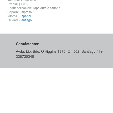
Precio:
$1.000
Encuadernación:
Tapa dura o cartoné
Soporte:
Impreso
Idioma:
Español
Ciudad:
Santiago
Contáctenos:
Avda. Lib. Bdo. O'Higgins 1370, Of. 502. Santiago / Tel.
226720348