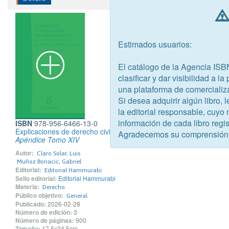
Estimados usuarios:
El catálogo de la Agencia ISB
clasificar y dar visibilidad a l
una plataforma de comercializ
Si desea adquirir algún libro,
la editorial responsable, cuyo
información de cada libro regis
ISBN
978-956-6466-13-0
Explicaciones de derecho civil chileno y comparado
Agradecemos su comprensión
Apéndice Tomo XIV
Autor:
Claro Solar, Luis
Muñoz Bonacic, Gabriel
Editorial:
Editorial Hammurabi
Sello editorial:
Editorial Hammurabi
Materia:
Derecho
Público objetivo:
General
Publicado:
2026-02-28
Número de edición:
3
Número de páginas:
900
Tamaño:
17.5x24.5cm.