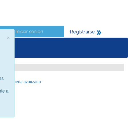
Iniciar sesión
Registrarse
×
es
- Búsqueda avanzada -
nte a