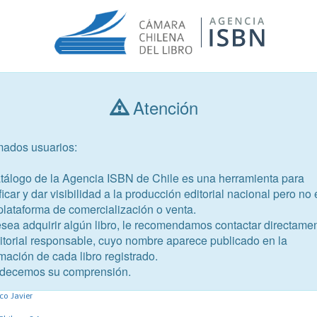
Atención
Consultar libros
mados usuarios:
Año de publicación
Público objetivo
atálogo de la Agencia ISBN de Chile es una herramienta para
ficar y dar visibilidad a la producción editorial nacional pero no 
plataforma de comercialización o venta.
esea adquirir algún libro, le recomendamos contactar directame
ditorial responsable, cuyo nombre aparece publicado en la
mación de cada libro registrado.
-7
decemos su comprensión.
 universal
co Javier