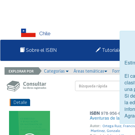
Chile
Sobre el ISBN
Tutoriales
Esti
Categorías
Áreas temáticas
Formato
El c
clasi
una 
Si d
la e
Detalle
infor
ISBN
978-956-6471-09
Agra
Aventuras de la historia
Autor:
Ortega Ruiz, Francis
Martínez, Gonzalo