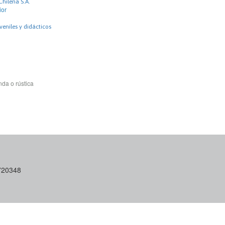
Chilena S.A.
ior
uveniles y didácticos
da o rústica
6720348