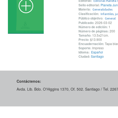
Editorial:
Editorial Planeta 
Sello editorial:
Planeta Jun
Materia:
Generalidades
Clasificación:
Infantiles, j
Público objetivo:
General
Publicado:
2026-03-02
Número de edición:
1
Número de páginas:
200
Tamaño:
13.5x21cm.
Precio:
$13.900
Encuadernación:
Tapa blan
Soporte:
Impreso
Idioma:
Español
Ciudad:
Santiago
Contáctenos:
Avda. Lib. Bdo. O'Higgins 1370, Of. 502. Santiago / Tel. 22