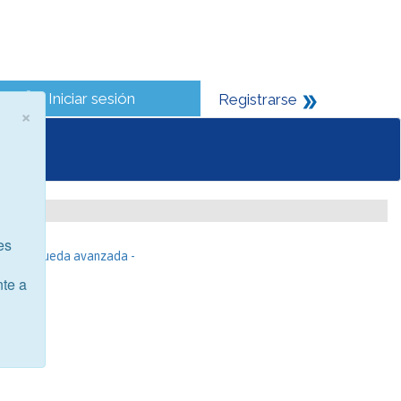
Iniciar sesión
Registrarse
×
es
- Búsqueda avanzada -
nte a