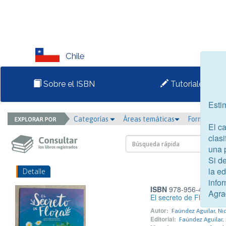
Chile
Sobre el ISBN
Tutoriales
Esti
Categorías
Áreas temáticas
Formato
El c
clasi
una 
Si d
la e
Detalle
infor
ISBN
978-956-425-253
Agra
El secreto de Flora
Autor:
Faúndez Aguilar, Ni
Editorial:
Faúndez Aguilar, 