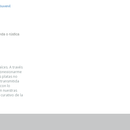
 Juvenil
da o rústica
íces. A través
 conexionarme
s platas no
 transmitida
 con lo
n nuestras
curativo de la