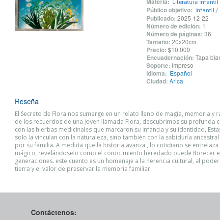
Materia:
Literatura infantil
Público objetivo:
Infantil /
Publicado:
2025-12-22
Número de edición:
1
Número de páginas:
36
Tamaño:
20x20cm.
Precio:
$10.000
Encuadernación:
Tapa blan
Soporte:
Impreso
Idioma:
Español
Ciudad:
Arica
Reseña
El Secreto de Flora nos sumerge en un relato lleno de magia, memoria y ra
de los recuerdos de una joven llamada Flora, descubrimos su profunda
con las hierbas medicinales que marcaron su infancia y su identidad, Esta
solo la vinculan con la naturaleza, sino también con la sabiduría ancestral
por su familia. A medida que la historia avanza , lo cotidiano se entrelaza
mágico, revelándoselo como el conocimiento heredado puede florecer e
generaciones. este cuento es un homenaje a la herencia cultural, al poder 
tierra y el valor de preservar la memoria familiar.
Contáctenos: