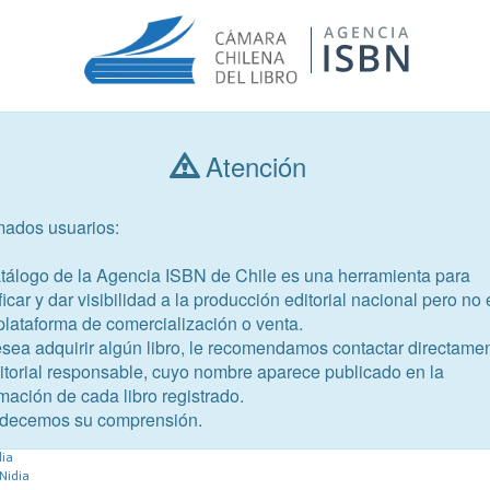
Atención
Consultar libros
mados usuarios:
Año de publicación
Público objetivo
atálogo de la Agencia ISBN de Chile es una herramienta para
ficar y dar visibilidad a la producción editorial nacional pero no 
plataforma de comercialización o venta.
esea adquirir algún libro, le recomendamos contactar directame
ditorial responsable, cuyo nombre aparece publicado en la
mación de cada libro registrado.
-7
decemos su comprensión.
dia
Nidia